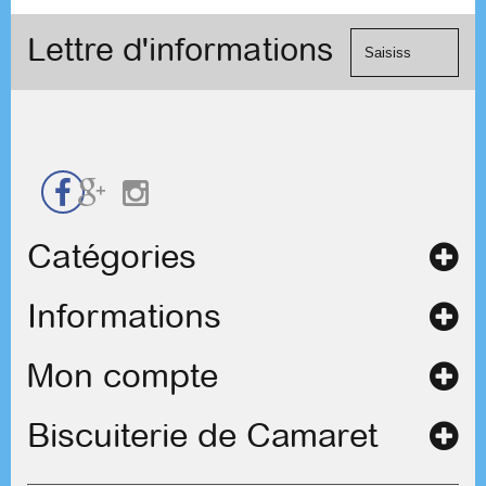
le
Visa, ...) et
formulaire
Lettre d'informations
chèque.
de
contact
Catégories
Informations
Mon compte
Biscuiterie de Camaret