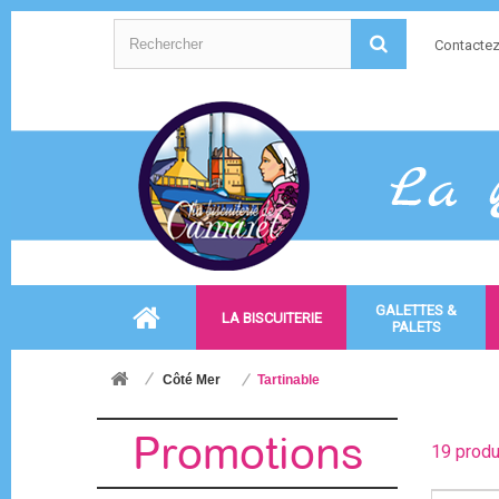
Contacte
GALETTES &
LA BISCUITERIE
PALETS
Côté Mer
Tartinable
Promotions
19 produ