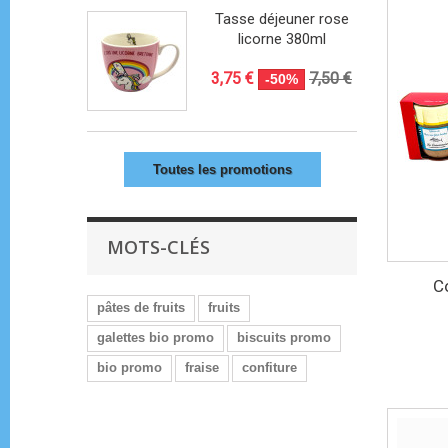
Tasse déjeuner rose
licorne 380ml
3,75 €
7,50 €
-50%
Toutes les promotions
MOTS-CLÉS
Co
pâtes de fruits
fruits
galettes bio promo
biscuits promo
bio promo
fraise
confiture