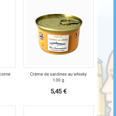
icorne
Crème de sardines au whisky
130 g
5,45 €