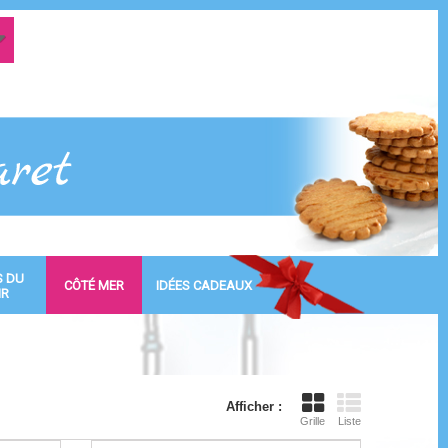
S DU
CÔTÉ MER
IDÉES CADEAUX
IR
Afficher :
Grille
Liste