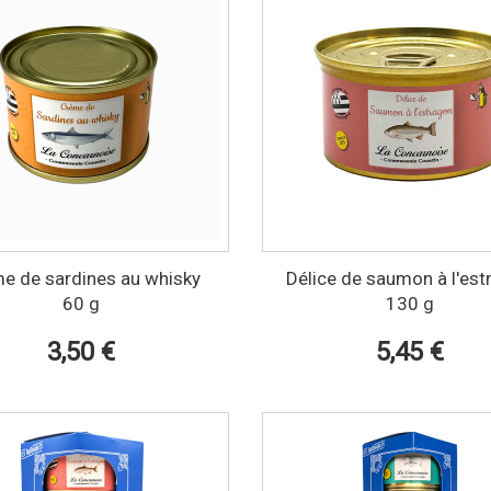
e de sardines au whisky
Délice de saumon à l'es
60 g
130 g
3,50 €
5,45 €