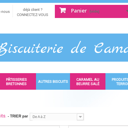
Panier
déjà client ?
(vide)
z-nous
CONNECTEZ-VOUS
PÂTISSERIES
CARAMEL AU
PRODUIT
AUTRES BISCUITS
BRETONNES
BEURRE SALÉ
TERRO
its.
- TRIER par
De A à Z