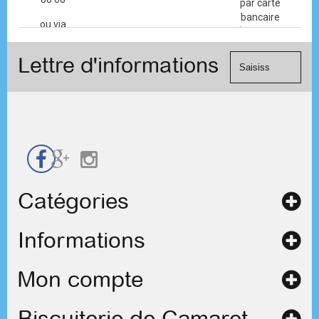
par carte
bancaire
ou via
(Mastercard,
le
Visa, ...) et
formulaire
Lettre d'informations
chèque.
de
contact
Catégories
Informations
Mon compte
Biscuiterie de Camaret