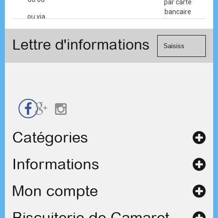
par carte
bancaire
ou via
(Mastercard,
le
Visa, ...) et
formulaire
Lettre d'informations
chèque.
de
contact
Catégories
Informations
Mon compte
Biscuiterie de Camaret