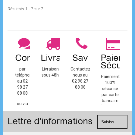
Résultats 1 - 7 sur 7.
Contact
Livraison
Sav
Paiemen
Sécuris
par
Livraison
Contactez-
téléphone
sous 48h
nous au
Paiement
au 02
02 98 27
100%
98 27
88 08
sécurisé
88 08
par carte
bancaire
ou via
(Mastercard,
le
Visa, ...) et
formulaire
Lettre d'informations
chèque.
de
contact