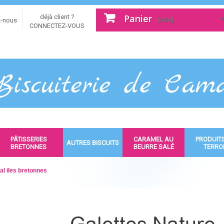
Panier
déjà client ?
(vide)
z-nous
CONNECTEZ-VOUS
PÂTISSERIES
CARAMEL AU
PRODUIT
AUTRES BISCUITS
BRETONNES
BEURRE SALÉ
TERRO
al iles bretonnes