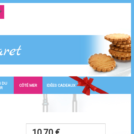
S DU
CÔTÉ MER
IDÉES CADEAUX
IR
10,70 €