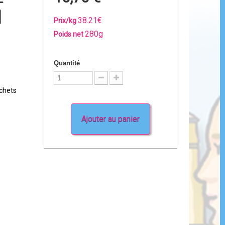
-
l
38.21€
Prix/kg
280g
Poids net
Quantité
achets
Ajouter au panier