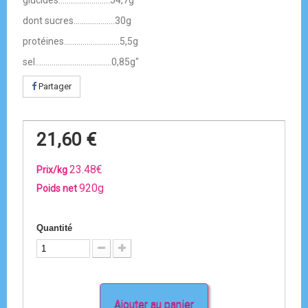
glucides.........................54,7g
dont sucres....................30g
protéines...........................5,5g
sel.....................................0,85g"
Partager
21,60 €
23.48€
Prix/kg
920g
Poids net
Quantité
Ajouter au panier