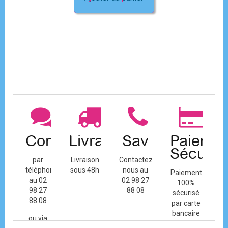
Contact
Livraison
Sav
Paiemen
Sécuris
par
Livraison
Contactez-
téléphone
sous 48h
nous au
Paiement
au 02
02 98 27
100%
98 27
88 08
sécurisé
88 08
par carte
bancaire
ou via
(Mastercard,