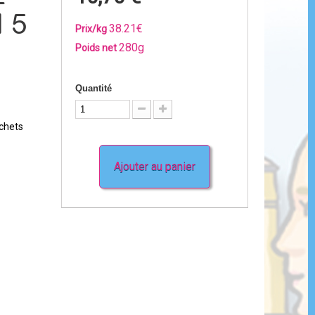
-
l 5
38.21€
Prix/kg
280g
Poids net
Quantité
achets
Ajouter au panier