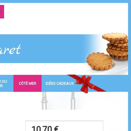
S DU
CÔTÉ MER
IDÉES CADEAUX
IR
10,70 €