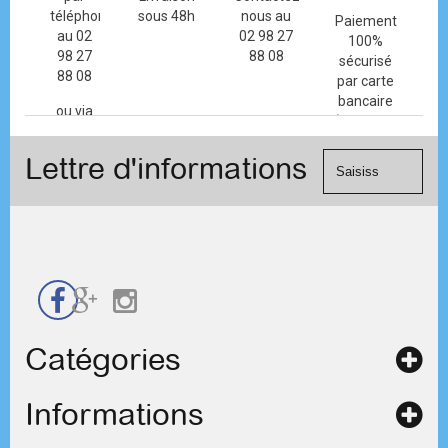
téléphone
sous 48h
nous au
Paiement
au 02
02 98 27
100%
98 27
88 08
sécurisé
88 08
par carte
bancaire
ou via
(Mastercard,
le
Visa, ...) et
formulaire
Lettre d'informations
chèque.
de
contact
Catégories
Informations