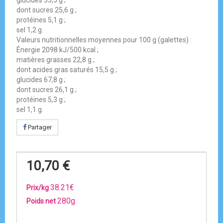
glucides 55,5 g ;
dont sucres 25,6 g ;
protéines 5,1 g ;
sel 1,2 g.
Valeurs nutritionnelles moyennes pour 100 g (galettes) :
Énergie 2098 kJ/500 kcal ;
matières grasses 22,8 g ;
dont acides gras saturés 15,5 g ;
glucides 67,8 g ;
dont sucres 26,1 g ;
protéines 5,3 g ;
sel 1,1 g.
Partager
10,70 €
38.21€
Prix/kg
280g
Poids net