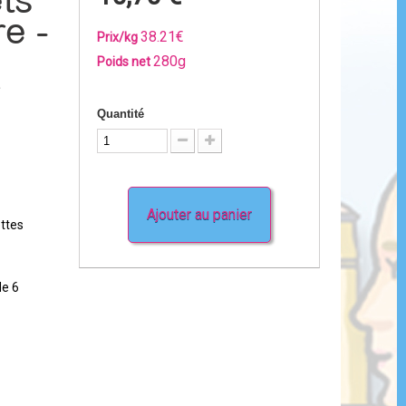
ts
e -
38.21€
Prix/kg
280g
Poids net
r
Quantité
Ajouter au panier
ettes
de 6