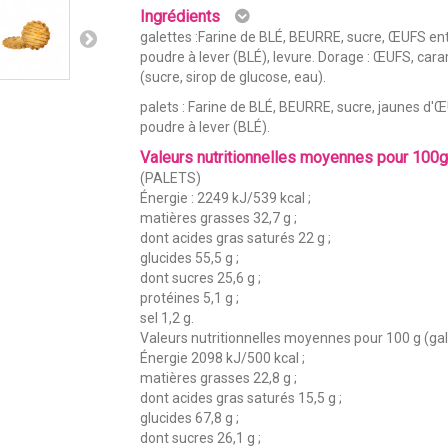
Ingrédients
galettes :Farine de BLÉ, BEURRE, sucre, ŒUFS enti
poudre à lever (BLÉ), levure. Dorage : ŒUFS, car
(sucre, sirop de glucose, eau).
palets : Farine de BLÉ, BEURRE, sucre, jaunes d'Œ
poudre à lever (BLÉ).
Valeurs nutritionnelles moyennes pour 100
(PALETS)
Énergie : 2249 kJ/539 kcal ;
matières grasses 32,7 g ;
dont acides gras saturés 22 g ;
glucides 55,5 g ;
dont sucres 25,6 g ;
protéines 5,1 g ;
sel 1,2 g.
Valeurs nutritionnelles moyennes pour 100 g (gal
Énergie 2098 kJ/500 kcal ;
matières grasses 22,8 g ;
dont acides gras saturés 15,5 g ;
glucides 67,8 g ;
dont sucres 26,1 g ;