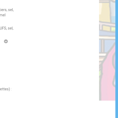
ers, sel,
amel
UFS, sel,
g
ettes) :