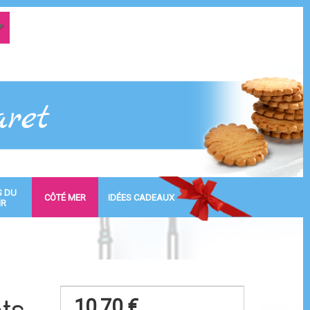
S DU
CÔTÉ MER
IDÉES CADEAUX
IR
10,70 €