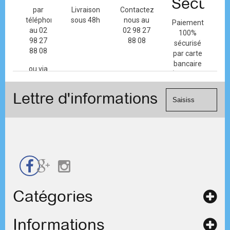
Sécuris
par
Livraison
Contactez-
téléphone
sous 48h
nous au
Paiement
au 02
02 98 27
100%
98 27
88 08
sécurisé
88 08
par carte
bancaire
ou via
(Mastercard,
le
Visa, ...) et
formulaire
Lettre d'informations
chèque.
de
contact
Catégories
Informations