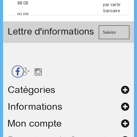
88 08
par carte
bancaire
ou via
(Mastercard,
le
Visa, ...) et
formulaire
Lettre d'informations
chèque.
de
contact
Catégories
Informations
Mon compte