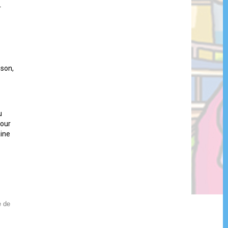
r
sson,
u
four
aine
e de