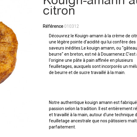
Kouign-amann a
citron
Référence
010312
Découvrez le Kouign-amann à la crème de cit
une légère pointe d’acidité qui lui confère des
saveurs inédites.Le kouign amann, ou "gâtea
beurre" en breton, est né à Douarnenez.C'est 
l'origine une pâte à pain affinée en plusieurs
feuilletages, auxquels sont incorporés un mé
de beurre et de sucre travaillé à la main.
Notre authentique kouign amann est fabriqué
passion selon la tradition. Il est entièrement r
et travaillé à la main, autour d'une technique 
feuilletage ancestrale que nos pâtissiers maît
parfaitement.