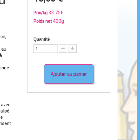
u
33.75€
Prix/kg
400g
Poids net
ron,
Quantité
u au
à
lange
Ajouter au panier
 avec
éalisé
de
risent