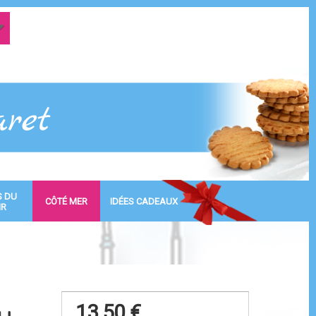
S DU
CÔTÉ MER
IDÉES CADEAUX
IR
13,50 €