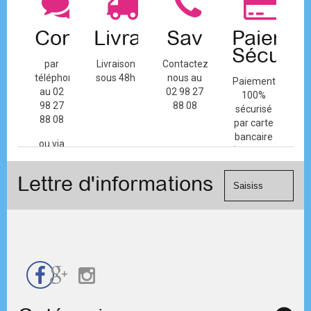
Contact
Livraison
Sav
Paiemen
Sécuris
par
Livraison
Contactez-
téléphone
sous 48h
nous au
Paiement
au 02
02 98 27
100%
98 27
88 08
sécurisé
88 08
par carte
bancaire
ou via
(Mastercard,
le
Visa, ...) et
formulaire
Lettre d'informations
chèque.
de
contact