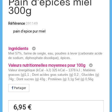
Pain d'épices miel
300g
Référence
091149
pain d'epice pur miel
Ingrédients
Miel 57%, farine de seigle, eau, poudres à lever (carbonate acide
de sodium, diphosphate disodique), épices.
Valeurs nutritionnelles moyennes pour 100g
Valeur énergétique (kCal - kJ) 325 kCal – 1378 kJ ; Matières
grasses (g)1,1 ; Dont acides gras saturés (g) 0,2 ; Glucides (g)
74g ; Dont sucres (g) 43g ; Protéines (g) 3,1g Sel (g) 0,56g
Partager
6,95 €