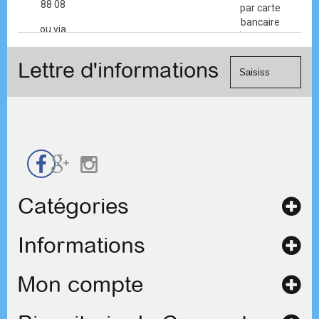
88 08
par carte
bancaire
ou via
(Mastercard,
le
Visa, ...) et
formulaire
Lettre d'informations
chèque.
de
contact
Catégories
Informations
Mon compte