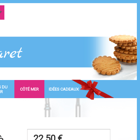
S DU
CÔTÉ MER
IDÉES CADEAUX
IR
22,50 €