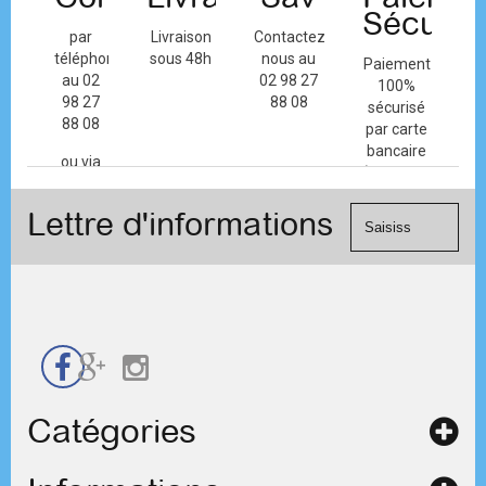
Sécuris
par
Livraison
Contactez-
téléphone
sous 48h
nous au
Paiement
au 02
02 98 27
100%
98 27
88 08
sécurisé
88 08
par carte
bancaire
ou via
(Mastercard,
le
Visa, ...) et
formulaire
Lettre d'informations
chèque.
de
contact
Catégories