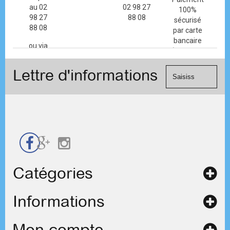
au 02
02 98 27
100%
98 27
88 08
sécurisé
88 08
par carte
bancaire
ou via
(Mastercard,
le
Visa, ...) et
formulaire
Lettre d'informations
chèque.
de
contact
Catégories
Informations
Mon compte