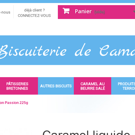
Panier
déjà client ?
(vide)
z-nous
CONNECTEZ-VOUS
PÂTISSERIES
CARAMEL AU
PRODUIT
AUTRES BISCUITS
BRETONNES
BEURRE SALÉ
TERRO
bon Passion 225g