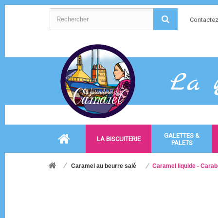
Contacte
GALETTES &
LA BISCUITERIE
PALETS
Caramel au beurre salé
Caramel liquide - Cara