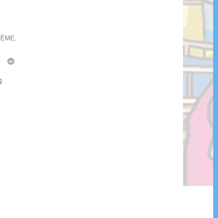
CRÈME,
g
g