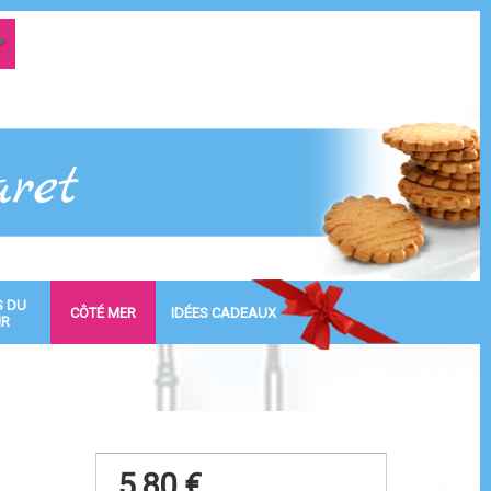
S DU
CÔTÉ MER
IDÉES CADEAUX
IR
5,80 €