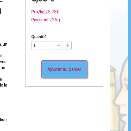
-
n
25.78€
Prix/kg
225g
Poids net
Quantité
, un
it
 vos
une
Ajouter au panier
te
de la
tion.