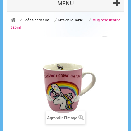
MENU
Idées cadeaux
Arts de la Table
Mug rose licorne
325ml
Agrandir l'image