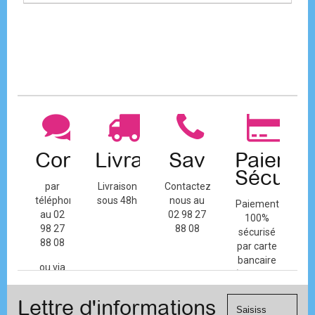
Contact
Livraison
Sav
Paiemen
Sécuris
par
Livraison
Contactez-
téléphone
sous 48h
nous au
Paiement
au 02
02 98 27
100%
98 27
88 08
sécurisé
88 08
par carte
bancaire
ou via
(Mastercard,
le
Visa, ...) et
formulaire
Lettre d'informations
chèque.
de