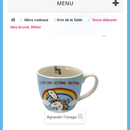
MENU
Idées cadeaux
Arts de la Table
Tasse déjeuner
bleu licorne 380ml
Agrandir l'image