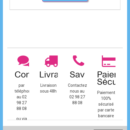
Contact
Livraison
Sav
Paiemen
Sécuris
par
Livraison
Contactez-
téléphone
sous 48h
nous au
Paiement
au 02
02 98 27
100%
98 27
88 08
sécurisé
88 08
par carte
bancaire
ou via
(Mastercard,
le
Visa, ...) et