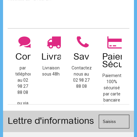
Contact
Livraison
Sav
Paiemen
Sécuris
par
Livraison
Contactez-
téléphone
sous 48h
nous au
Paiement
au 02
02 98 27
100%
98 27
88 08
sécurisé
88 08
par carte
bancaire
ou via
(Mastercard,
le
Visa, ...) et
formulaire
Lettre d'informations
chèque.
de
contact